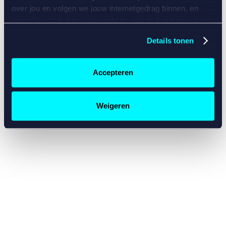
console for more information)
.
over jou en volgen we jouw internetgedrag binnen, en
mogelijk ook buiten onze website aan de hand van unieke
identificatoren, zoals je IP-adres, je Betcity-account
Details tonen
nummer, informatie over je browser, je apparaat of je
besturingssysteem. Wij bouwen zo jouw persoonlijke
profiel op. Hiermee passen wij onze website en
Accepteren
communicatie aan op jouw voorkeuren. Ook kunnen we
zo gerichte advertenties laten zien op basis van jouw
recente internetgedrag. Specifiek gebruiken wij en onze
Weigeren
partners de data voor de volgende doeleinden:
Advertentie- en contentmeting, inzichten in het publiek
en in productontwikkeling;
Gepersonaliseerde content;
Gepersonaliseerde advertenties;
Sociale media functionaliteit.
Lees hierover meer in
ons
cookiebeleid
en
privacybeleid
.