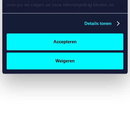
console for more information)
.
over jou en volgen we jouw internetgedrag binnen, en
mogelijk ook buiten onze website aan de hand van unieke
identificatoren, zoals je IP-adres, je Betcity-account
Details tonen
nummer, informatie over je browser, je apparaat of je
besturingssysteem. Wij bouwen zo jouw persoonlijke
profiel op. Hiermee passen wij onze website en
Accepteren
communicatie aan op jouw voorkeuren. Ook kunnen we
zo gerichte advertenties laten zien op basis van jouw
recente internetgedrag. Specifiek gebruiken wij en onze
Weigeren
partners de data voor de volgende doeleinden:
Advertentie- en contentmeting, inzichten in het publiek
en in productontwikkeling;
Gepersonaliseerde content;
Gepersonaliseerde advertenties;
Sociale media functionaliteit.
Lees hierover meer in
ons
cookiebeleid
en
privacybeleid
.