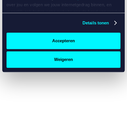
console for more information)
.
over jou en volgen we jouw internetgedrag binnen, en
mogelijk ook buiten onze website aan de hand van unieke
identificatoren, zoals je IP-adres, je Betcity-account
Details tonen
nummer, informatie over je browser, je apparaat of je
besturingssysteem. Wij bouwen zo jouw persoonlijke
profiel op. Hiermee passen wij onze website en
Accepteren
communicatie aan op jouw voorkeuren. Ook kunnen we
zo gerichte advertenties laten zien op basis van jouw
recente internetgedrag. Specifiek gebruiken wij en onze
Weigeren
partners de data voor de volgende doeleinden:
Advertentie- en contentmeting, inzichten in het publiek
en in productontwikkeling;
Gepersonaliseerde content;
Gepersonaliseerde advertenties;
Sociale media functionaliteit.
Lees hierover meer in
ons
cookiebeleid
en
privacybeleid
.