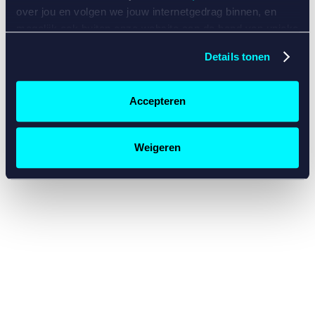
console for more information)
.
over jou en volgen we jouw internetgedrag binnen, en
mogelijk ook buiten onze website aan de hand van unieke
identificatoren, zoals je IP-adres, je Betcity-account
Details tonen
nummer, informatie over je browser, je apparaat of je
besturingssysteem. Wij bouwen zo jouw persoonlijke
profiel op. Hiermee passen wij onze website en
Accepteren
communicatie aan op jouw voorkeuren. Ook kunnen we
zo gerichte advertenties laten zien op basis van jouw
recente internetgedrag. Specifiek gebruiken wij en onze
Weigeren
partners de data voor de volgende doeleinden:
Advertentie- en contentmeting, inzichten in het publiek
en in productontwikkeling;
Gepersonaliseerde content;
Gepersonaliseerde advertenties;
Sociale media functionaliteit.
Lees hierover meer in
ons
cookiebeleid
en
privacybeleid
.