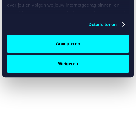
console for more information)
.
over jou en volgen we jouw internetgedrag binnen, en
mogelijk ook buiten onze website aan de hand van unieke
identificatoren, zoals je IP-adres, je Betcity-account
Details tonen
nummer, informatie over je browser, je apparaat of je
besturingssysteem. Wij bouwen zo jouw persoonlijke
profiel op. Hiermee passen wij onze website en
Accepteren
communicatie aan op jouw voorkeuren. Ook kunnen we
zo gerichte advertenties laten zien op basis van jouw
recente internetgedrag. Specifiek gebruiken wij en onze
Weigeren
partners de data voor de volgende doeleinden:
Advertentie- en contentmeting, inzichten in het publiek
en in productontwikkeling;
Gepersonaliseerde content;
Gepersonaliseerde advertenties;
Sociale media functionaliteit.
Lees hierover meer in
ons
cookiebeleid
en
privacybeleid
.