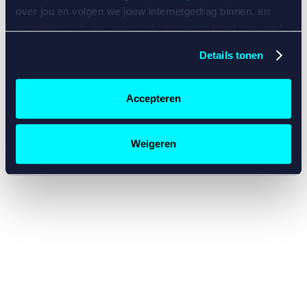
console for more information)
.
over jou en volgen we jouw internetgedrag binnen, en
mogelijk ook buiten onze website aan de hand van unieke
identificatoren, zoals je IP-adres, je Betcity-account
Details tonen
nummer, informatie over je browser, je apparaat of je
besturingssysteem. Wij bouwen zo jouw persoonlijke
profiel op. Hiermee passen wij onze website en
Accepteren
communicatie aan op jouw voorkeuren. Ook kunnen we
zo gerichte advertenties laten zien op basis van jouw
recente internetgedrag. Specifiek gebruiken wij en onze
Weigeren
partners de data voor de volgende doeleinden:
Advertentie- en contentmeting, inzichten in het publiek
en in productontwikkeling;
Gepersonaliseerde content;
Gepersonaliseerde advertenties;
Sociale media functionaliteit.
Lees hierover meer in
ons
cookiebeleid
en
privacybeleid
.