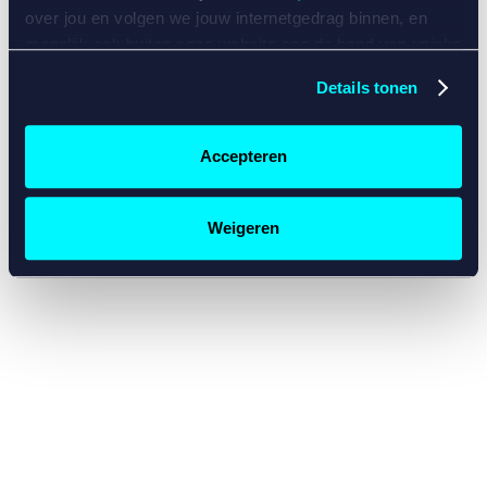
console for more information)
.
over jou en volgen we jouw internetgedrag binnen, en
mogelijk ook buiten onze website aan de hand van unieke
identificatoren, zoals je IP-adres, je Betcity-account
Details tonen
nummer, informatie over je browser, je apparaat of je
besturingssysteem. Wij bouwen zo jouw persoonlijke
profiel op. Hiermee passen wij onze website en
Accepteren
communicatie aan op jouw voorkeuren. Ook kunnen we
zo gerichte advertenties laten zien op basis van jouw
recente internetgedrag. Specifiek gebruiken wij en onze
Weigeren
partners de data voor de volgende doeleinden:
Advertentie- en contentmeting, inzichten in het publiek
en in productontwikkeling;
Gepersonaliseerde content;
Gepersonaliseerde advertenties;
Sociale media functionaliteit.
Lees hierover meer in
ons
cookiebeleid
en
privacybeleid
.