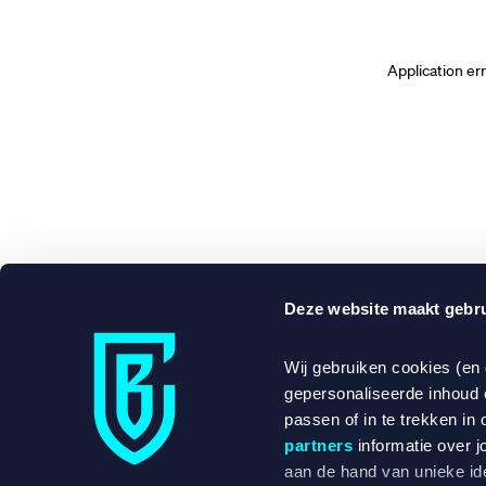
Application er
Deze website maakt gebru
Wij gebruiken cookies (en
gepersonaliseerde inhoud 
passen of in te trekken in 
partners
informatie over j
aan de hand van unieke ide