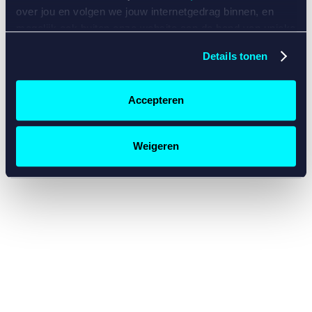
console for more information)
.
over jou en volgen we jouw internetgedrag binnen, en
mogelijk ook buiten onze website aan de hand van unieke
identificatoren, zoals je IP-adres, je Betcity-account
Details tonen
nummer, informatie over je browser, je apparaat of je
besturingssysteem. Wij bouwen zo jouw persoonlijke
profiel op. Hiermee passen wij onze website en
Accepteren
communicatie aan op jouw voorkeuren. Ook kunnen we
zo gerichte advertenties laten zien op basis van jouw
recente internetgedrag. Specifiek gebruiken wij en onze
Weigeren
partners de data voor de volgende doeleinden:
Advertentie- en contentmeting, inzichten in het publiek
en in productontwikkeling;
Gepersonaliseerde content;
Gepersonaliseerde advertenties;
Sociale media functionaliteit.
Lees hierover meer in
ons
cookiebeleid
en
privacybeleid
.