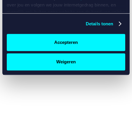
console for more information)
.
over jou en volgen we jouw internetgedrag binnen, en
mogelijk ook buiten onze website aan de hand van unieke
identificatoren, zoals je IP-adres, je Betcity-account
Details tonen
nummer, informatie over je browser, je apparaat of je
besturingssysteem. Wij bouwen zo jouw persoonlijke
profiel op. Hiermee passen wij onze website en
Accepteren
communicatie aan op jouw voorkeuren. Ook kunnen we
zo gerichte advertenties laten zien op basis van jouw
recente internetgedrag. Specifiek gebruiken wij en onze
Weigeren
partners de data voor de volgende doeleinden:
Advertentie- en contentmeting, inzichten in het publiek
en in productontwikkeling;
Gepersonaliseerde content;
Gepersonaliseerde advertenties;
Sociale media functionaliteit.
Lees hierover meer in
ons
cookiebeleid
en
privacybeleid
.