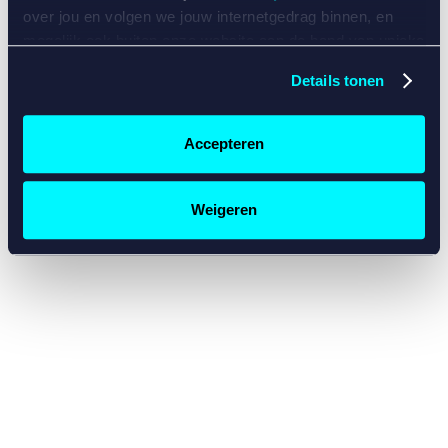
console for more information)
.
over jou en volgen we jouw internetgedrag binnen, en
mogelijk ook buiten onze website aan de hand van unieke
identificatoren, zoals je IP-adres, je Betcity-account
Details tonen
nummer, informatie over je browser, je apparaat of je
besturingssysteem. Wij bouwen zo jouw persoonlijke
profiel op. Hiermee passen wij onze website en
Accepteren
communicatie aan op jouw voorkeuren. Ook kunnen we
zo gerichte advertenties laten zien op basis van jouw
recente internetgedrag. Specifiek gebruiken wij en onze
Weigeren
partners de data voor de volgende doeleinden:
Advertentie- en contentmeting, inzichten in het publiek
en in productontwikkeling;
Gepersonaliseerde content;
Gepersonaliseerde advertenties;
Sociale media functionaliteit.
Lees hierover meer in
ons
cookiebeleid
en
privacybeleid
.