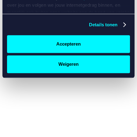
console for more information)
.
over jou en volgen we jouw internetgedrag binnen, en
mogelijk ook buiten onze website aan de hand van unieke
identificatoren, zoals je IP-adres, je Betcity-account
Details tonen
nummer, informatie over je browser, je apparaat of je
besturingssysteem. Wij bouwen zo jouw persoonlijke
profiel op. Hiermee passen wij onze website en
Accepteren
communicatie aan op jouw voorkeuren. Ook kunnen we
zo gerichte advertenties laten zien op basis van jouw
recente internetgedrag. Specifiek gebruiken wij en onze
Weigeren
partners de data voor de volgende doeleinden:
Advertentie- en contentmeting, inzichten in het publiek
en in productontwikkeling;
Gepersonaliseerde content;
Gepersonaliseerde advertenties;
Sociale media functionaliteit.
Lees hierover meer in
ons
cookiebeleid
en
privacybeleid
.