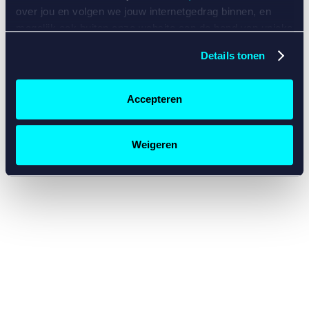
console for more information)
.
over jou en volgen we jouw internetgedrag binnen, en
mogelijk ook buiten onze website aan de hand van unieke
identificatoren, zoals je IP-adres, je Betcity-account
Details tonen
nummer, informatie over je browser, je apparaat of je
besturingssysteem. Wij bouwen zo jouw persoonlijke
profiel op. Hiermee passen wij onze website en
Accepteren
communicatie aan op jouw voorkeuren. Ook kunnen we
zo gerichte advertenties laten zien op basis van jouw
recente internetgedrag. Specifiek gebruiken wij en onze
Weigeren
partners de data voor de volgende doeleinden:
Advertentie- en contentmeting, inzichten in het publiek
en in productontwikkeling;
Gepersonaliseerde content;
Gepersonaliseerde advertenties;
Sociale media functionaliteit.
Lees hierover meer in
ons
cookiebeleid
en
privacybeleid
.