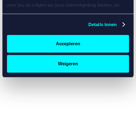
console for more information)
.
over jou en volgen we jouw internetgedrag binnen, en
mogelijk ook buiten onze website aan de hand van unieke
identificatoren, zoals je IP-adres, je Betcity-account
Details tonen
nummer, informatie over je browser, je apparaat of je
besturingssysteem. Wij bouwen zo jouw persoonlijke
profiel op. Hiermee passen wij onze website en
Accepteren
communicatie aan op jouw voorkeuren. Ook kunnen we
zo gerichte advertenties laten zien op basis van jouw
recente internetgedrag. Specifiek gebruiken wij en onze
Weigeren
partners de data voor de volgende doeleinden:
Advertentie- en contentmeting, inzichten in het publiek
en in productontwikkeling;
Gepersonaliseerde content;
Gepersonaliseerde advertenties;
Sociale media functionaliteit.
Lees hierover meer in
ons
cookiebeleid
en
privacybeleid
.