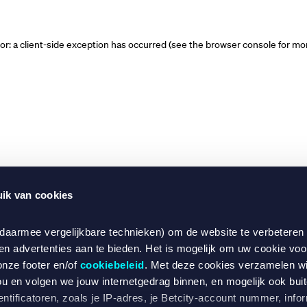
ror: a client-side exception has occurred (see the browser console for mo
ik van cookies
 daarmee vergelijkbare technieken) om de website te verbeteren
en advertenties aan te bieden. Het is mogelijk om uw cookie voo
onze footer en/of
cookiebeleid
. Met deze cookies verzamelen w
ou en volgen we jouw internetgedrag binnen, en mogelijk ook bui
ntificatoren, zoals je IP-adres, je Betcity-account nummer, infor