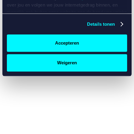
console for more information)
.
over jou en volgen we jouw internetgedrag binnen, en
mogelijk ook buiten onze website aan de hand van unieke
identificatoren, zoals je IP-adres, je Betcity-account
Details tonen
nummer, informatie over je browser, je apparaat of je
besturingssysteem. Wij bouwen zo jouw persoonlijke
profiel op. Hiermee passen wij onze website en
Accepteren
communicatie aan op jouw voorkeuren. Ook kunnen we
zo gerichte advertenties laten zien op basis van jouw
recente internetgedrag. Specifiek gebruiken wij en onze
Weigeren
partners de data voor de volgende doeleinden:
Advertentie- en contentmeting, inzichten in het publiek
en in productontwikkeling;
Gepersonaliseerde content;
Gepersonaliseerde advertenties;
Sociale media functionaliteit.
Lees hierover meer in
ons
cookiebeleid
en
privacybeleid
.