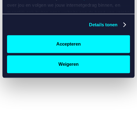
console for more information)
.
over jou en volgen we jouw internetgedrag binnen, en
mogelijk ook buiten onze website aan de hand van unieke
identificatoren, zoals je IP-adres, je Betcity-account
Details tonen
nummer, informatie over je browser, je apparaat of je
besturingssysteem. Wij bouwen zo jouw persoonlijke
profiel op. Hiermee passen wij onze website en
Accepteren
communicatie aan op jouw voorkeuren. Ook kunnen we
zo gerichte advertenties laten zien op basis van jouw
recente internetgedrag. Specifiek gebruiken wij en onze
Weigeren
partners de data voor de volgende doeleinden:
Advertentie- en contentmeting, inzichten in het publiek
en in productontwikkeling;
Gepersonaliseerde content;
Gepersonaliseerde advertenties;
Sociale media functionaliteit.
Lees hierover meer in
ons
cookiebeleid
en
privacybeleid
.