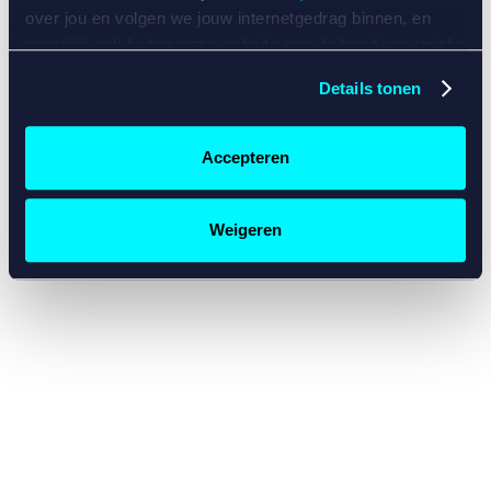
console for more information)
.
over jou en volgen we jouw internetgedrag binnen, en
mogelijk ook buiten onze website aan de hand van unieke
identificatoren, zoals je IP-adres, je Betcity-account
Details tonen
nummer, informatie over je browser, je apparaat of je
besturingssysteem. Wij bouwen zo jouw persoonlijke
profiel op. Hiermee passen wij onze website en
Accepteren
communicatie aan op jouw voorkeuren. Ook kunnen we
zo gerichte advertenties laten zien op basis van jouw
recente internetgedrag. Specifiek gebruiken wij en onze
Weigeren
partners de data voor de volgende doeleinden:
Advertentie- en contentmeting, inzichten in het publiek
en in productontwikkeling;
Gepersonaliseerde content;
Gepersonaliseerde advertenties;
Sociale media functionaliteit.
Lees hierover meer in
ons
cookiebeleid
en
privacybeleid
.