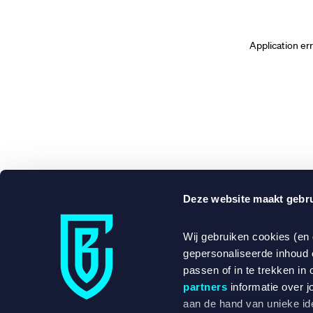
Application er
Deze website maakt gebru
Wij gebruiken cookies (en
gepersonaliseerde inhoud 
passen of in te trekken in 
partners
informatie over j
aan de hand van unieke ide