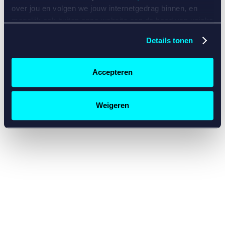
console for more information)
.
over jou en volgen we jouw internetgedrag binnen, en
mogelijk ook buiten onze website aan de hand van unieke
identificatoren, zoals je IP-adres, je Betcity-account
Details tonen
nummer, informatie over je browser, je apparaat of je
besturingssysteem. Wij bouwen zo jouw persoonlijke
profiel op. Hiermee passen wij onze website en
Accepteren
communicatie aan op jouw voorkeuren. Ook kunnen we
zo gerichte advertenties laten zien op basis van jouw
recente internetgedrag. Specifiek gebruiken wij en onze
Weigeren
partners de data voor de volgende doeleinden:
Advertentie- en contentmeting, inzichten in het publiek
en in productontwikkeling;
Gepersonaliseerde content;
Gepersonaliseerde advertenties;
Sociale media functionaliteit.
Lees hierover meer in
ons
cookiebeleid
en
privacybeleid
.