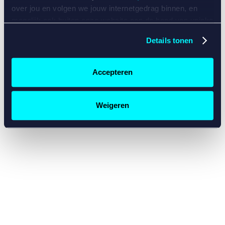
console for more information)
.
over jou en volgen we jouw internetgedrag binnen, en
mogelijk ook buiten onze website aan de hand van unieke
identificatoren, zoals je IP-adres, je Betcity-account
Details tonen
nummer, informatie over je browser, je apparaat of je
besturingssysteem. Wij bouwen zo jouw persoonlijke
profiel op. Hiermee passen wij onze website en
Accepteren
communicatie aan op jouw voorkeuren. Ook kunnen we
zo gerichte advertenties laten zien op basis van jouw
recente internetgedrag. Specifiek gebruiken wij en onze
Weigeren
partners de data voor de volgende doeleinden:
Advertentie- en contentmeting, inzichten in het publiek
en in productontwikkeling;
Gepersonaliseerde content;
Gepersonaliseerde advertenties;
Sociale media functionaliteit.
Lees hierover meer in
ons
cookiebeleid
en
privacybeleid
.