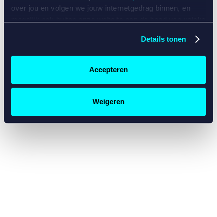
console for more information)
.
over jou en volgen we jouw internetgedrag binnen, en
mogelijk ook buiten onze website aan de hand van unieke
identificatoren, zoals je IP-adres, je Betcity-account
Details tonen
nummer, informatie over je browser, je apparaat of je
besturingssysteem. Wij bouwen zo jouw persoonlijke
profiel op. Hiermee passen wij onze website en
Accepteren
communicatie aan op jouw voorkeuren. Ook kunnen we
zo gerichte advertenties laten zien op basis van jouw
recente internetgedrag. Specifiek gebruiken wij en onze
Weigeren
partners de data voor de volgende doeleinden:
Advertentie- en contentmeting, inzichten in het publiek
en in productontwikkeling;
Gepersonaliseerde content;
Gepersonaliseerde advertenties;
Sociale media functionaliteit.
Lees hierover meer in
ons
cookiebeleid
en
privacybeleid
.