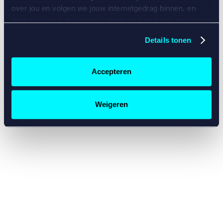
console for more information)
.
over jou en volgen we jouw internetgedrag binnen, en
mogelijk ook buiten onze website aan de hand van unieke
identificatoren, zoals je IP-adres, je Betcity-account
Details tonen
nummer, informatie over je browser, je apparaat of je
besturingssysteem. Wij bouwen zo jouw persoonlijke
profiel op. Hiermee passen wij onze website en
Accepteren
communicatie aan op jouw voorkeuren. Ook kunnen we
zo gerichte advertenties laten zien op basis van jouw
recente internetgedrag. Specifiek gebruiken wij en onze
Weigeren
partners de data voor de volgende doeleinden:
Advertentie- en contentmeting, inzichten in het publiek
en in productontwikkeling;
Gepersonaliseerde content;
Gepersonaliseerde advertenties;
Sociale media functionaliteit.
Lees hierover meer in
ons
cookiebeleid
en
privacybeleid
.