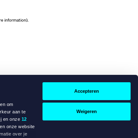
re information)
.
Accepteren
 en om
Weigeren
rkeur aan te
ij en onze
12
ten onze website
matie over je