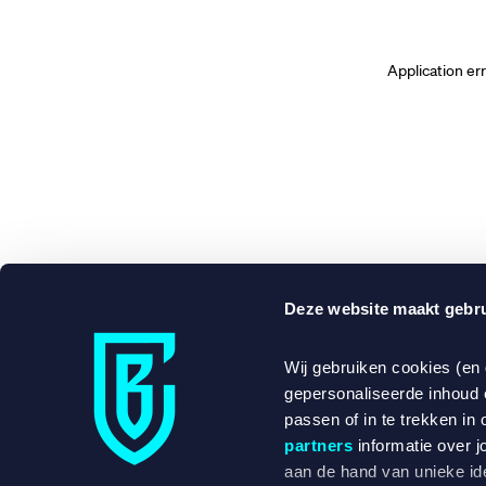
Application er
Deze website maakt gebru
Wij gebruiken cookies (en
gepersonaliseerde inhoud 
passen of in te trekken in 
partners
informatie over j
aan de hand van unieke ide