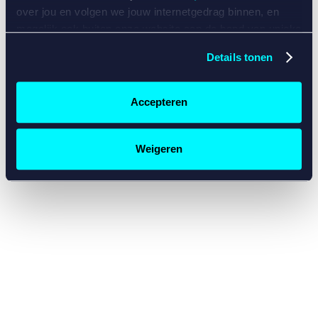
console for more information)
.
over jou en volgen we jouw internetgedrag binnen, en
mogelijk ook buiten onze website aan de hand van unieke
identificatoren, zoals je IP-adres, je Betcity-account
Details tonen
nummer, informatie over je browser, je apparaat of je
besturingssysteem. Wij bouwen zo jouw persoonlijke
profiel op. Hiermee passen wij onze website en
Accepteren
communicatie aan op jouw voorkeuren. Ook kunnen we
zo gerichte advertenties laten zien op basis van jouw
recente internetgedrag. Specifiek gebruiken wij en onze
Weigeren
partners de data voor de volgende doeleinden:
Advertentie- en contentmeting, inzichten in het publiek
en in productontwikkeling;
Gepersonaliseerde content;
Gepersonaliseerde advertenties;
Sociale media functionaliteit.
Lees hierover meer in
ons
cookiebeleid
en
privacybeleid
.