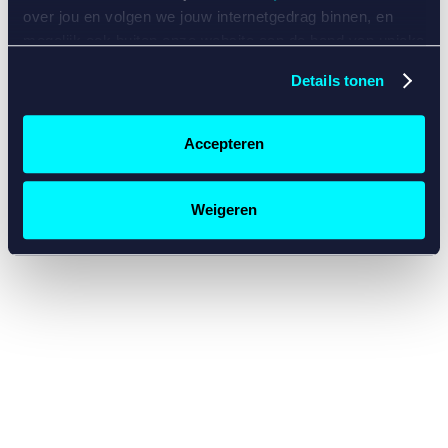
console for more information)
.
over jou en volgen we jouw internetgedrag binnen, en
mogelijk ook buiten onze website aan de hand van unieke
identificatoren, zoals je IP-adres, je Betcity-account
Details tonen
nummer, informatie over je browser, je apparaat of je
besturingssysteem. Wij bouwen zo jouw persoonlijke
profiel op. Hiermee passen wij onze website en
Accepteren
communicatie aan op jouw voorkeuren. Ook kunnen we
zo gerichte advertenties laten zien op basis van jouw
recente internetgedrag. Specifiek gebruiken wij en onze
Weigeren
partners de data voor de volgende doeleinden:
Advertentie- en contentmeting, inzichten in het publiek
en in productontwikkeling;
Gepersonaliseerde content;
Gepersonaliseerde advertenties;
Sociale media functionaliteit.
Lees hierover meer in
ons
cookiebeleid
en
privacybeleid
.