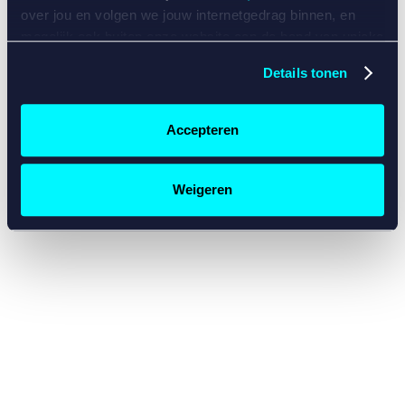
console for more information)
.
over jou en volgen we jouw internetgedrag binnen, en
mogelijk ook buiten onze website aan de hand van unieke
identificatoren, zoals je IP-adres, je Betcity-account
Details tonen
nummer, informatie over je browser, je apparaat of je
besturingssysteem. Wij bouwen zo jouw persoonlijke
profiel op. Hiermee passen wij onze website en
Accepteren
communicatie aan op jouw voorkeuren. Ook kunnen we
zo gerichte advertenties laten zien op basis van jouw
recente internetgedrag. Specifiek gebruiken wij en onze
Weigeren
partners de data voor de volgende doeleinden:
Advertentie- en contentmeting, inzichten in het publiek
en in productontwikkeling;
Gepersonaliseerde content;
Gepersonaliseerde advertenties;
Sociale media functionaliteit.
Lees hierover meer in
ons
cookiebeleid
en
privacybeleid
.