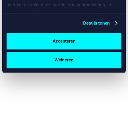
console for more information)
.
over jou en volgen we jouw internetgedrag binnen, en
mogelijk ook buiten onze website aan de hand van unieke
identificatoren, zoals je IP-adres, je Betcity-account
Details tonen
nummer, informatie over je browser, je apparaat of je
besturingssysteem. Wij bouwen zo jouw persoonlijke
profiel op. Hiermee passen wij onze website en
Accepteren
communicatie aan op jouw voorkeuren. Ook kunnen we
zo gerichte advertenties laten zien op basis van jouw
recente internetgedrag. Specifiek gebruiken wij en onze
Weigeren
partners de data voor de volgende doeleinden:
Advertentie- en contentmeting, inzichten in het publiek
en in productontwikkeling;
Gepersonaliseerde content;
Gepersonaliseerde advertenties;
Sociale media functionaliteit.
Lees hierover meer in
ons
cookiebeleid
en
privacybeleid
.