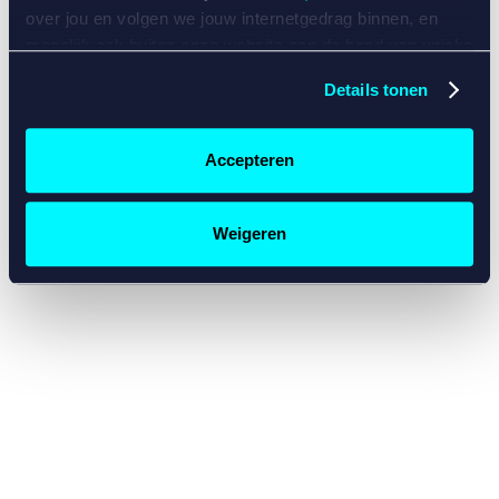
console for more information)
.
over jou en volgen we jouw internetgedrag binnen, en
mogelijk ook buiten onze website aan de hand van unieke
identificatoren, zoals je IP-adres, je Betcity-account
Details tonen
nummer, informatie over je browser, je apparaat of je
besturingssysteem. Wij bouwen zo jouw persoonlijke
profiel op. Hiermee passen wij onze website en
Accepteren
communicatie aan op jouw voorkeuren. Ook kunnen we
zo gerichte advertenties laten zien op basis van jouw
recente internetgedrag. Specifiek gebruiken wij en onze
Weigeren
partners de data voor de volgende doeleinden:
Advertentie- en contentmeting, inzichten in het publiek
en in productontwikkeling;
Gepersonaliseerde content;
Gepersonaliseerde advertenties;
Sociale media functionaliteit.
Lees hierover meer in
ons
cookiebeleid
en
privacybeleid
.