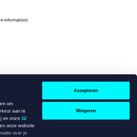
re information)
.
Accepteren
 en om
Weigeren
rkeur aan te
ij en onze
12
ten onze website
matie over je