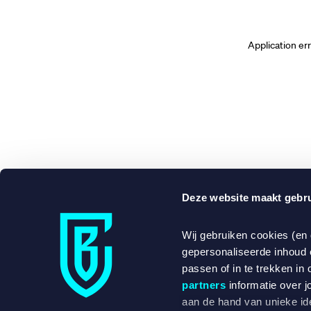
Application er
Deze website maakt gebru
Wij gebruiken cookies (en
gepersonaliseerde inhoud 
passen of in te trekken in 
partners
informatie over j
aan de hand van unieke ide