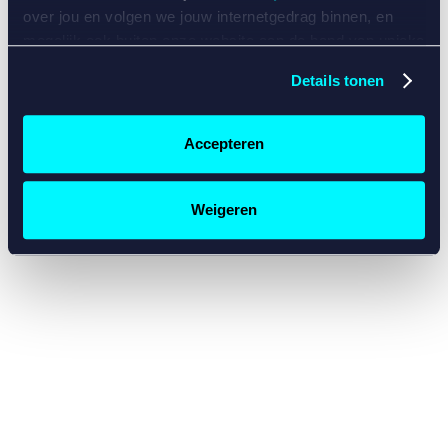
console for more information)
.
over jou en volgen we jouw internetgedrag binnen, en
mogelijk ook buiten onze website aan de hand van unieke
identificatoren, zoals je IP-adres, je Betcity-account
Details tonen
nummer, informatie over je browser, je apparaat of je
besturingssysteem. Wij bouwen zo jouw persoonlijke
profiel op. Hiermee passen wij onze website en
Accepteren
communicatie aan op jouw voorkeuren. Ook kunnen we
zo gerichte advertenties laten zien op basis van jouw
recente internetgedrag. Specifiek gebruiken wij en onze
Weigeren
partners de data voor de volgende doeleinden:
Advertentie- en contentmeting, inzichten in het publiek
en in productontwikkeling;
Gepersonaliseerde content;
Gepersonaliseerde advertenties;
Sociale media functionaliteit.
Lees hierover meer in
ons
cookiebeleid
en
privacybeleid
.