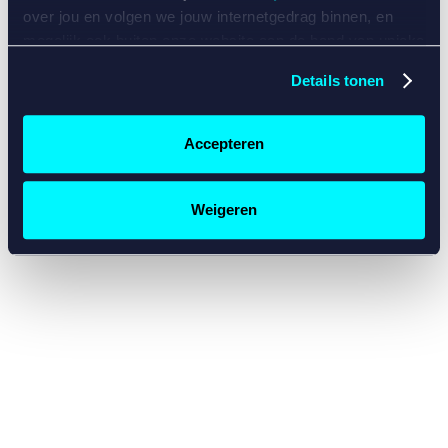
console for more information)
.
over jou en volgen we jouw internetgedrag binnen, en
mogelijk ook buiten onze website aan de hand van unieke
identificatoren, zoals je IP-adres, je Betcity-account
Details tonen
nummer, informatie over je browser, je apparaat of je
besturingssysteem. Wij bouwen zo jouw persoonlijke
profiel op. Hiermee passen wij onze website en
Accepteren
communicatie aan op jouw voorkeuren. Ook kunnen we
zo gerichte advertenties laten zien op basis van jouw
recente internetgedrag. Specifiek gebruiken wij en onze
Weigeren
partners de data voor de volgende doeleinden:
Advertentie- en contentmeting, inzichten in het publiek
en in productontwikkeling;
Gepersonaliseerde content;
Gepersonaliseerde advertenties;
Sociale media functionaliteit.
Lees hierover meer in
ons
cookiebeleid
en
privacybeleid
.