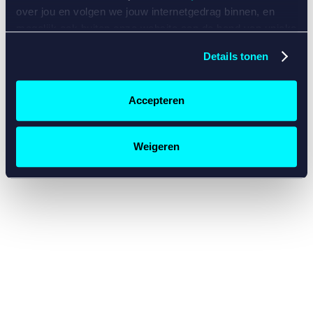
console for more information)
.
over jou en volgen we jouw internetgedrag binnen, en
mogelijk ook buiten onze website aan de hand van unieke
identificatoren, zoals je IP-adres, je Betcity-account
Details tonen
nummer, informatie over je browser, je apparaat of je
besturingssysteem. Wij bouwen zo jouw persoonlijke
profiel op. Hiermee passen wij onze website en
Accepteren
communicatie aan op jouw voorkeuren. Ook kunnen we
zo gerichte advertenties laten zien op basis van jouw
recente internetgedrag. Specifiek gebruiken wij en onze
Weigeren
partners de data voor de volgende doeleinden:
Advertentie- en contentmeting, inzichten in het publiek
en in productontwikkeling;
Gepersonaliseerde content;
Gepersonaliseerde advertenties;
Sociale media functionaliteit.
Lees hierover meer in
ons
cookiebeleid
en
privacybeleid
.