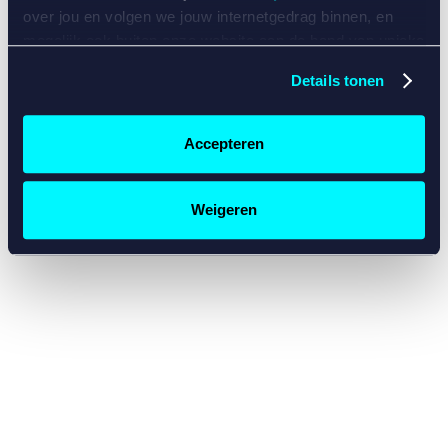
console for more information)
.
over jou en volgen we jouw internetgedrag binnen, en
mogelijk ook buiten onze website aan de hand van unieke
identificatoren, zoals je IP-adres, je Betcity-account
Details tonen
nummer, informatie over je browser, je apparaat of je
besturingssysteem. Wij bouwen zo jouw persoonlijke
profiel op. Hiermee passen wij onze website en
Accepteren
communicatie aan op jouw voorkeuren. Ook kunnen we
zo gerichte advertenties laten zien op basis van jouw
recente internetgedrag. Specifiek gebruiken wij en onze
Weigeren
partners de data voor de volgende doeleinden:
Advertentie- en contentmeting, inzichten in het publiek
en in productontwikkeling;
Gepersonaliseerde content;
Gepersonaliseerde advertenties;
Sociale media functionaliteit.
Lees hierover meer in
ons
cookiebeleid
en
privacybeleid
.