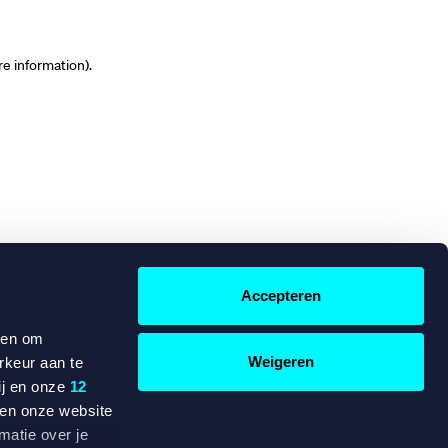
re information)
.
Accepteren
 en om
Weigeren
rkeur aan te
ij en onze
12
ten onze website
matie over je