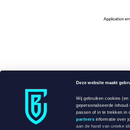
Application er
Deze website maakt gebru
Wij gebruiken cookies (en
gepersonaliseerde inhoud 
passen of in te trekken in 
partners
informatie over j
aan de hand van unieke ide