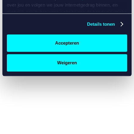
console for more information)
.
over jou en volgen we jouw internetgedrag binnen, en
mogelijk ook buiten onze website aan de hand van unieke
identificatoren, zoals je IP-adres, je Betcity-account
Details tonen
nummer, informatie over je browser, je apparaat of je
besturingssysteem. Wij bouwen zo jouw persoonlijke
profiel op. Hiermee passen wij onze website en
Accepteren
communicatie aan op jouw voorkeuren. Ook kunnen we
zo gerichte advertenties laten zien op basis van jouw
recente internetgedrag. Specifiek gebruiken wij en onze
Weigeren
partners de data voor de volgende doeleinden:
Advertentie- en contentmeting, inzichten in het publiek
en in productontwikkeling;
Gepersonaliseerde content;
Gepersonaliseerde advertenties;
Sociale media functionaliteit.
Lees hierover meer in
ons
cookiebeleid
en
privacybeleid
.