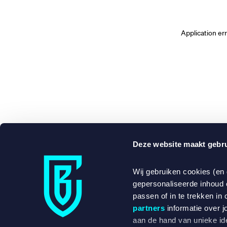
Application er
Deze website maakt gebru
Wij gebruiken cookies (en
gepersonaliseerde inhoud 
passen of in te trekken in 
partners
informatie over j
aan de hand van unieke ide