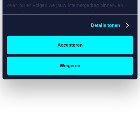
console for more information)
.
over jou en volgen we jouw internetgedrag binnen, en
mogelijk ook buiten onze website aan de hand van unieke
identificatoren, zoals je IP-adres, je Betcity-account
Details tonen
nummer, informatie over je browser, je apparaat of je
besturingssysteem. Wij bouwen zo jouw persoonlijke
profiel op. Hiermee passen wij onze website en
Accepteren
communicatie aan op jouw voorkeuren. Ook kunnen we
zo gerichte advertenties laten zien op basis van jouw
recente internetgedrag. Specifiek gebruiken wij en onze
Weigeren
partners de data voor de volgende doeleinden:
Advertentie- en contentmeting, inzichten in het publiek
en in productontwikkeling;
Gepersonaliseerde content;
Gepersonaliseerde advertenties;
Sociale media functionaliteit.
Lees hierover meer in
ons
cookiebeleid
en
privacybeleid
.