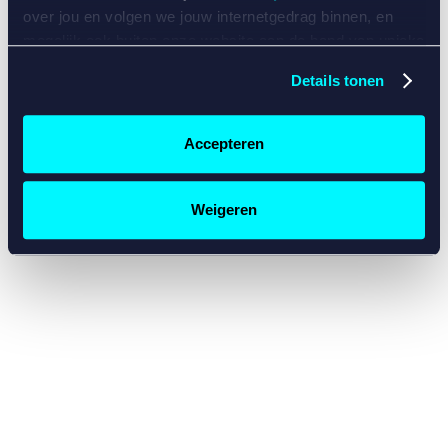
console for more information)
.
over jou en volgen we jouw internetgedrag binnen, en
mogelijk ook buiten onze website aan de hand van unieke
identificatoren, zoals je IP-adres, je Betcity-account
Details tonen
nummer, informatie over je browser, je apparaat of je
besturingssysteem. Wij bouwen zo jouw persoonlijke
profiel op. Hiermee passen wij onze website en
Accepteren
communicatie aan op jouw voorkeuren. Ook kunnen we
zo gerichte advertenties laten zien op basis van jouw
recente internetgedrag. Specifiek gebruiken wij en onze
Weigeren
partners de data voor de volgende doeleinden:
Advertentie- en contentmeting, inzichten in het publiek
en in productontwikkeling;
Gepersonaliseerde content;
Gepersonaliseerde advertenties;
Sociale media functionaliteit.
Lees hierover meer in
ons
cookiebeleid
en
privacybeleid
.