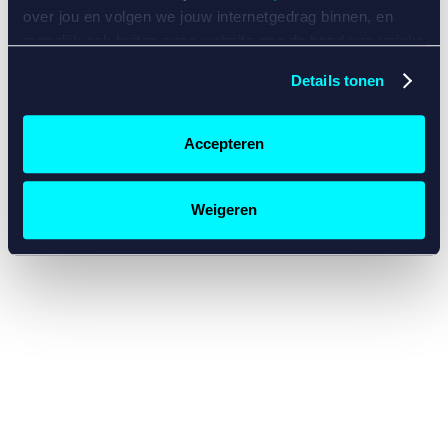
console for more information)
.
over jou en volgen we jouw internetgedrag binnen, en
mogelijk ook buiten onze website aan de hand van unieke
identificatoren, zoals je IP-adres, je Betcity-account
Details tonen
nummer, informatie over je browser, je apparaat of je
besturingssysteem. Wij bouwen zo jouw persoonlijke
profiel op. Hiermee passen wij onze website en
Accepteren
communicatie aan op jouw voorkeuren. Ook kunnen we
zo gerichte advertenties laten zien op basis van jouw
recente internetgedrag. Specifiek gebruiken wij en onze
Weigeren
partners de data voor de volgende doeleinden:
Advertentie- en contentmeting, inzichten in het publiek
en in productontwikkeling;
Gepersonaliseerde content;
Gepersonaliseerde advertenties;
Sociale media functionaliteit.
Lees hierover meer in
ons
cookiebeleid
en
privacybeleid
.