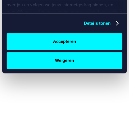
console for more information)
.
over jou en volgen we jouw internetgedrag binnen, en
mogelijk ook buiten onze website aan de hand van unieke
identificatoren, zoals je IP-adres, je Betcity-account
Details tonen
nummer, informatie over je browser, je apparaat of je
besturingssysteem. Wij bouwen zo jouw persoonlijke
profiel op. Hiermee passen wij onze website en
Accepteren
communicatie aan op jouw voorkeuren. Ook kunnen we
zo gerichte advertenties laten zien op basis van jouw
recente internetgedrag. Specifiek gebruiken wij en onze
Weigeren
partners de data voor de volgende doeleinden:
Advertentie- en contentmeting, inzichten in het publiek
en in productontwikkeling;
Gepersonaliseerde content;
Gepersonaliseerde advertenties;
Sociale media functionaliteit.
Lees hierover meer in
ons
cookiebeleid
en
privacybeleid
.