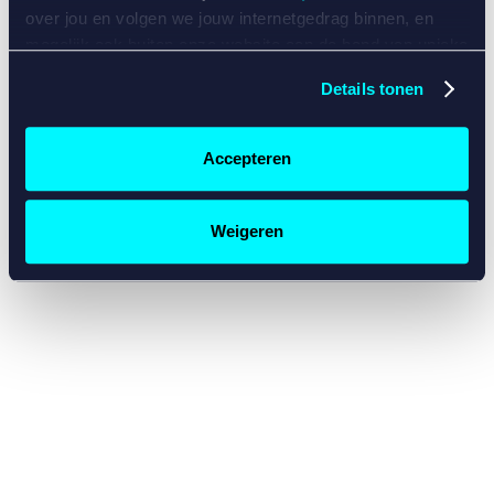
console for more information)
.
over jou en volgen we jouw internetgedrag binnen, en
mogelijk ook buiten onze website aan de hand van unieke
identificatoren, zoals je IP-adres, je Betcity-account
Details tonen
nummer, informatie over je browser, je apparaat of je
besturingssysteem. Wij bouwen zo jouw persoonlijke
profiel op. Hiermee passen wij onze website en
Accepteren
communicatie aan op jouw voorkeuren. Ook kunnen we
zo gerichte advertenties laten zien op basis van jouw
recente internetgedrag. Specifiek gebruiken wij en onze
Weigeren
partners de data voor de volgende doeleinden:
Advertentie- en contentmeting, inzichten in het publiek
en in productontwikkeling;
Gepersonaliseerde content;
Gepersonaliseerde advertenties;
Sociale media functionaliteit.
Lees hierover meer in
ons
cookiebeleid
en
privacybeleid
.