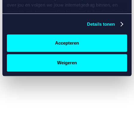
console for more information)
.
over jou en volgen we jouw internetgedrag binnen, en
mogelijk ook buiten onze website aan de hand van unieke
identificatoren, zoals je IP-adres, je Betcity-account
Details tonen
nummer, informatie over je browser, je apparaat of je
besturingssysteem. Wij bouwen zo jouw persoonlijke
profiel op. Hiermee passen wij onze website en
Accepteren
communicatie aan op jouw voorkeuren. Ook kunnen we
zo gerichte advertenties laten zien op basis van jouw
recente internetgedrag. Specifiek gebruiken wij en onze
Weigeren
partners de data voor de volgende doeleinden:
Advertentie- en contentmeting, inzichten in het publiek
en in productontwikkeling;
Gepersonaliseerde content;
Gepersonaliseerde advertenties;
Sociale media functionaliteit.
Lees hierover meer in
ons
cookiebeleid
en
privacybeleid
.