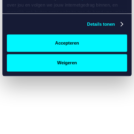
console for more information)
.
over jou en volgen we jouw internetgedrag binnen, en
mogelijk ook buiten onze website aan de hand van unieke
identificatoren, zoals je IP-adres, je Betcity-account
Details tonen
nummer, informatie over je browser, je apparaat of je
besturingssysteem. Wij bouwen zo jouw persoonlijke
profiel op. Hiermee passen wij onze website en
Accepteren
communicatie aan op jouw voorkeuren. Ook kunnen we
zo gerichte advertenties laten zien op basis van jouw
recente internetgedrag. Specifiek gebruiken wij en onze
Weigeren
partners de data voor de volgende doeleinden:
Advertentie- en contentmeting, inzichten in het publiek
en in productontwikkeling;
Gepersonaliseerde content;
Gepersonaliseerde advertenties;
Sociale media functionaliteit.
Lees hierover meer in
ons
cookiebeleid
en
privacybeleid
.