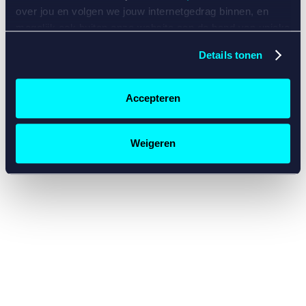
console for more information)
.
over jou en volgen we jouw internetgedrag binnen, en
mogelijk ook buiten onze website aan de hand van unieke
identificatoren, zoals je IP-adres, je Betcity-account
Details tonen
nummer, informatie over je browser, je apparaat of je
besturingssysteem. Wij bouwen zo jouw persoonlijke
profiel op. Hiermee passen wij onze website en
Accepteren
communicatie aan op jouw voorkeuren. Ook kunnen we
zo gerichte advertenties laten zien op basis van jouw
recente internetgedrag. Specifiek gebruiken wij en onze
Weigeren
partners de data voor de volgende doeleinden:
Advertentie- en contentmeting, inzichten in het publiek
en in productontwikkeling;
Gepersonaliseerde content;
Gepersonaliseerde advertenties;
Sociale media functionaliteit.
Lees hierover meer in
ons
cookiebeleid
en
privacybeleid
.