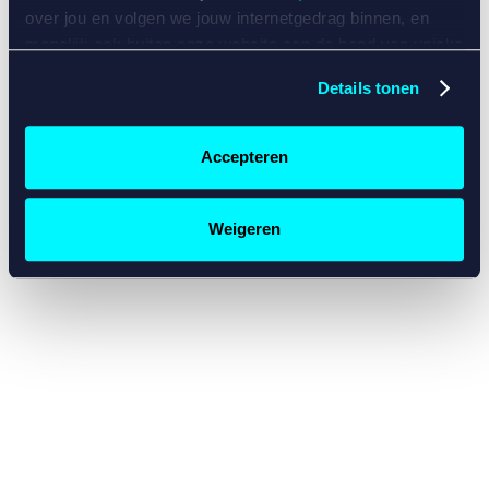
console for more information)
.
over jou en volgen we jouw internetgedrag binnen, en
mogelijk ook buiten onze website aan de hand van unieke
identificatoren, zoals je IP-adres, je Betcity-account
Details tonen
nummer, informatie over je browser, je apparaat of je
besturingssysteem. Wij bouwen zo jouw persoonlijke
profiel op. Hiermee passen wij onze website en
Accepteren
communicatie aan op jouw voorkeuren. Ook kunnen we
zo gerichte advertenties laten zien op basis van jouw
recente internetgedrag. Specifiek gebruiken wij en onze
Weigeren
partners de data voor de volgende doeleinden:
Advertentie- en contentmeting, inzichten in het publiek
en in productontwikkeling;
Gepersonaliseerde content;
Gepersonaliseerde advertenties;
Sociale media functionaliteit.
Lees hierover meer in
ons
cookiebeleid
en
privacybeleid
.