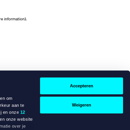
re information)
.
Accepteren
 en om
Weigeren
rkeur aan te
ij en onze
12
ten onze website
matie over je