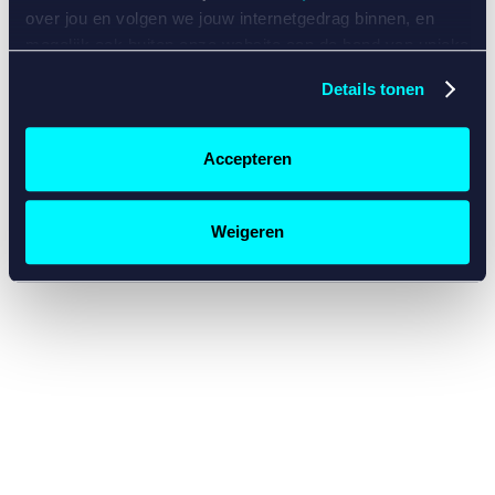
console for more information)
.
over jou en volgen we jouw internetgedrag binnen, en
mogelijk ook buiten onze website aan de hand van unieke
identificatoren, zoals je IP-adres, je Betcity-account
Details tonen
nummer, informatie over je browser, je apparaat of je
besturingssysteem. Wij bouwen zo jouw persoonlijke
profiel op. Hiermee passen wij onze website en
Accepteren
communicatie aan op jouw voorkeuren. Ook kunnen we
zo gerichte advertenties laten zien op basis van jouw
recente internetgedrag. Specifiek gebruiken wij en onze
Weigeren
partners de data voor de volgende doeleinden:
Advertentie- en contentmeting, inzichten in het publiek
en in productontwikkeling;
Gepersonaliseerde content;
Gepersonaliseerde advertenties;
Sociale media functionaliteit.
Lees hierover meer in
ons
cookiebeleid
en
privacybeleid
.